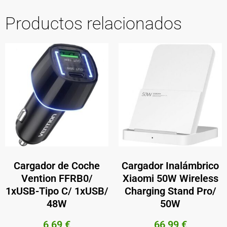
Productos relacionados
Cargador de Coche
Cargador Inalámbrico
Vention FFRB0/
Xiaomi 50W Wireless
1xUSB-Tipo C/ 1xUSB/
Charging Stand Pro/
48W
50W
6,69
€
66,99
€